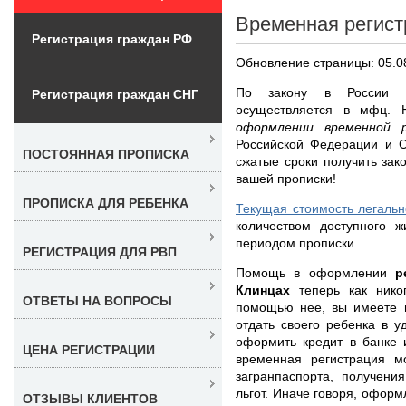
Временная регист
Регистрация граждан РФ
Обновление страницы: 05.0
По закону в России р
Регистрация граждан СНГ
осуществляется в мфц.
оформлении временной 
Российской Федерации и С
ПОСТОЯННАЯ ПРОПИСКА
сжатые сроки получить зак
вашей прописки!
ПРОПИСКА ДЛЯ РЕБЕНКА
Текущая стоимость легальн
количеством доступного ж
периодом прописки.
РЕГИСТРАЦИЯ ДЛЯ РВП
Помощь в оформлении
р
Клинцах
теперь как нико
ОТВЕТЫ НА ВОПРОСЫ
помощью нее, вы имеете в
отдать своего ребенка в 
оформить кредит в банке
ЦЕНА РЕГИСТРАЦИИ
временная регистрация м
загранпаспорта, получени
льгот. Иначе говоря, офор
ОТЗЫВЫ КЛИЕНТОВ