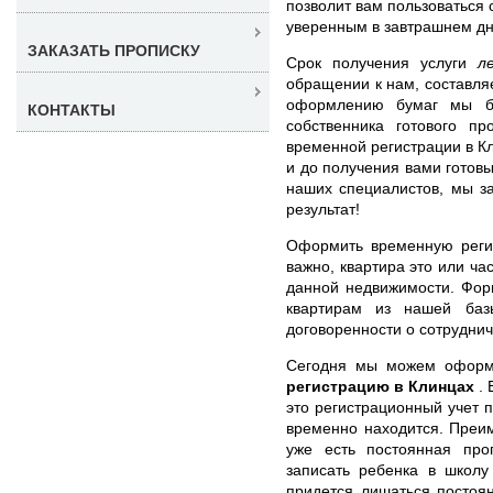
позволит вам пользоваться
уверенным в завтрашнем дн
ЗАКАЗАТЬ ПРОПИСКУ
Срок получения услуги
л
обращении к нам, составляе
оформлению бумаг мы б
КОНТАКТЫ
собственника готового пр
временной регистрации в К
и до получения вами готов
наших специалистов, мы з
результат!
Оформить временную реги
важно, квартира это или ча
данной недвижимости. Фор
квартирам из нашей баз
договоренности о сотруднич
Сегодня мы можем офор
регистрацию в Клинцах
.
это регистрационный учет п
временно находится. Преим
уже есть постоянная про
записать ребенка в школу
придется лишаться постоя